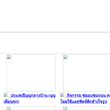
ประเพณีบุญกลางบ้าน (บุญ
กิจกรรม ซ่อมแซมถนน หม
เดือนหก)
โดยใช้แอสฟัลท์ติกสำเร็จรูป