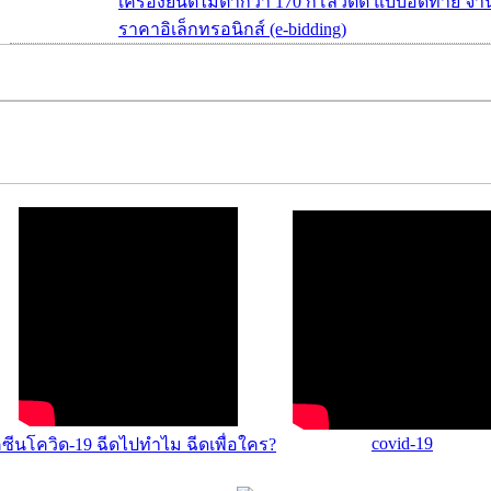
เครื่องยนต์ไม่ต่ำกว่า 170 กิโลวัตต์ แบบอัดท้าย จ
ราคาอิเล็กทรอนิกส์ (e-bidding)
covid-19
คซีนโควิด-19 ฉีดไปทำไม ฉีดเพื่อใคร?