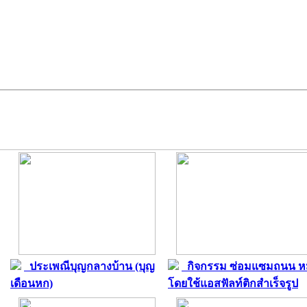
ประเพณีบุญกลางบ้าน (บุญ
กิจกรรม ซ่อมแซมถนน หม
เดือนหก)
โดยใช้แอสฟัลท์ติกสำเร็จรูป