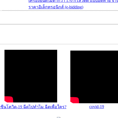
เครื่องยนต์ไม่ต่ำกว่า 170 กิโลวัตต์ แบบอัดท้าย จ
ราคาอิเล็กทรอนิกส์ (e-bidding)
covid-19
คซีนโควิด-19 ฉีดไปทำไม ฉีดเพื่อใคร?