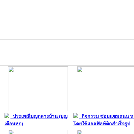
ประเพณีบุญกลางบ้าน (บุญ
กิจกรรม ซ่อมแซมถนน หม
เดือนหก)
โดยใช้แอสฟัลท์ติกสำเร็จรูป