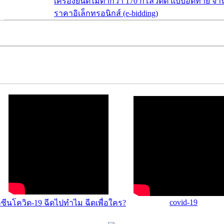
เครื่องยนต์ไม่ต่ำกว่า 170 กิโลวัตต์ แบบอัดท้าย จ
ราคาอิเล็กทรอนิกส์ (e-bidding)
covid-19
คซีนโควิด-19 ฉีดไปทำไม ฉีดเพื่อใคร?