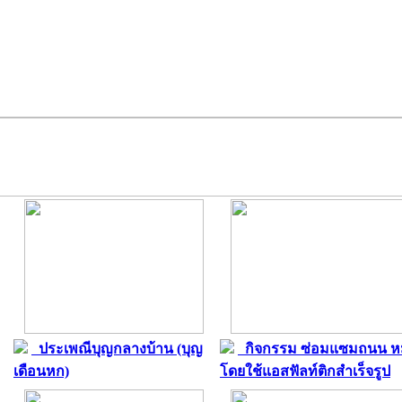
ประเพณีบุญกลางบ้าน (บุญ
กิจกรรม ซ่อมแซมถนน หม
เดือนหก)
โดยใช้แอสฟัลท์ติกสำเร็จรูป