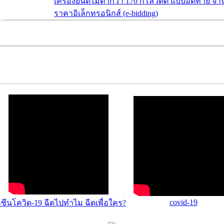
เครื่องยนต์ไม่ต่ำกว่า 170 กิโลวัตต์ แบบอัดท้าย จ
ราคาอิเล็กทรอนิกส์ (e-bidding)
covid-19
คซีนโควิด-19 ฉีดไปทำไม ฉีดเพื่อใคร?