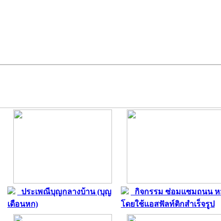
ประเพณีบุญกลางบ้าน (บุญ
กิจกรรม ซ่อมแซมถนน หม
เดือนหก)
โดยใช้แอสฟัลท์ติกสำเร็จรูป