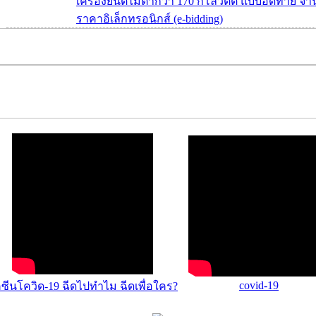
เครื่องยนต์ไม่ต่ำกว่า 170 กิโลวัตต์ แบบอัดท้าย จ
ราคาอิเล็กทรอนิกส์ (e-bidding)
covid-19
คซีนโควิด-19 ฉีดไปทำไม ฉีดเพื่อใคร?